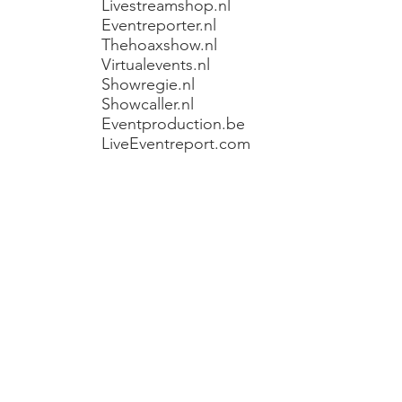
Livestreamshop.nl
Eventreporter.nl
Thehoaxshow.nl
Virtualevents.nl
Showregie.nl
Showcaller.nl
Eventproduction.be
LiveEventreport.com
© 2021 Eventproducent. Alle rechten voorbehouden.