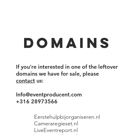
m Diensten
Oplossingen
Mor
domains
If you're interested in one of the leftover
domains we have for sale, please
contact
us:
Info@eventproducent.com
+316 28973566
Eerstehulpbijorganiseren.nl
Cameraregieset.nl
LiveEventreport.nl