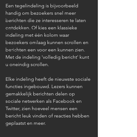
Een tegelindeling is bijvoorbeeld 
Internet Streaming
handig om bezoekers snel meer 
4G
berichten die ze interesseren te laten 
ontdekken. Of kies een klassieke 
Multi Destination
indeling met één kolom waar 
Cloud Streaming
bezoekers omlaag kunnen scrollen en 
berichten een voor een kunnen zien. 
Events
Met de indeling 'volledig bericht' kunt 
u oneindig scrollen.
Elke indeling heeft de nieuwste sociale 
functies ingebouwd. Lezers kunnen 
gemakkelijk berichten delen op 
sociale netwerken als Facebook en 
Twitter, zien hoeveel mensen een 
bericht leuk vinden of reacties hebben 
geplaatst en meer.