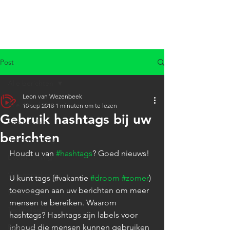
Post
Alle berichten
Leon van Wezenbeek
Alle berichten
10 sep 2018
1 minuten om te lezen
Gebruik hashtags bij uw
Aan de slag
berichten
Uw community
Houdt u van 
#hashtags
? Goed nieuws!
Livestreaming
Videoproducties
U kunt tags (#vakantie 
#droom
#zomer
) 
toevoegen aan uw berichten om meer 
Webcast
mensen te bereiken. Waarom 
Technologie
hashtags? Hashtags zijn labels voor 
Facilities
inhoud die mensen kunnen gebruiken 